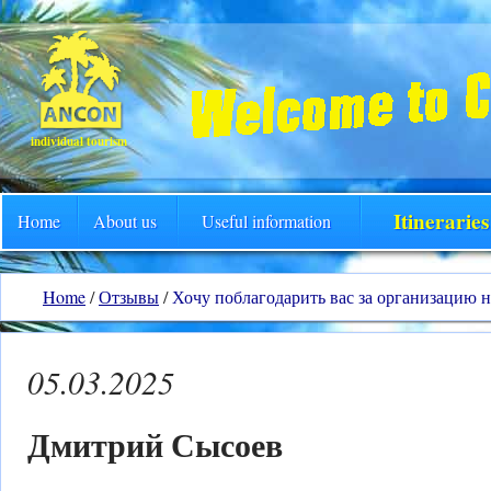
individual tourism
Itinerarie
Home
About us
Useful information
Home
/
Отзывы
/
Хочу поблагодарить вас за организацию
05.03.2025
Дмитрий Сысоев