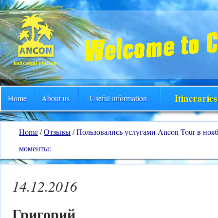
individual tourism
Itinerarie
Home
About us
Useful information
Home
/
Отзывы
/
Пользовались услугами Ancon Tour в ноя
моменты:
14.12.2016
Григорий